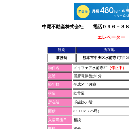
中尾不動産株式会社 電話０９６－３８
エレベーター
種別
所在地
事務所
熊本市中央区水前寺1丁目21-
物件名
メイフェア水前寺3F
（停止中）
交通
国府電停徒歩1分
築年数
平成5年4月築
構造
鉄骨造
所在階
5階建の3階
面積
83.17㎡（25坪）
入居可能日
相談
態様
媒介