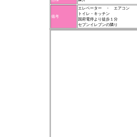
エレベーター ・ エアコン
トイレ・キッチン
備考
国府電停より徒歩１分
セブンイレブンの隣り