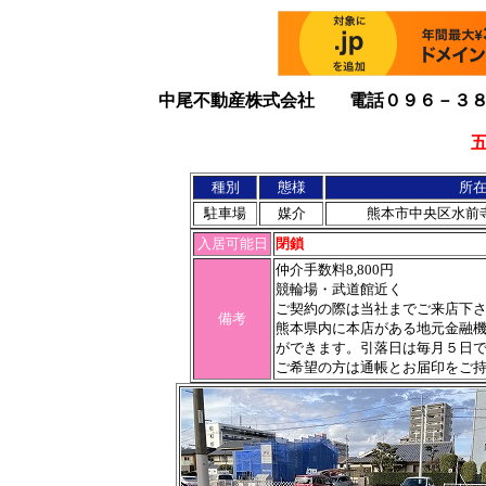
中尾不動産株式会社 電話０９６－３８
種別
態様
所
駐車場
媒介
熊本市中央区水前
入居可能日
閉鎖
仲介手数料8,800円
競輪場・武道館近く
ご契約の際は当社までご来店下
備考
熊本県内に本店がある地元金融
ができます。引落日は毎月５日
ご希望の方は通帳とお届印をご